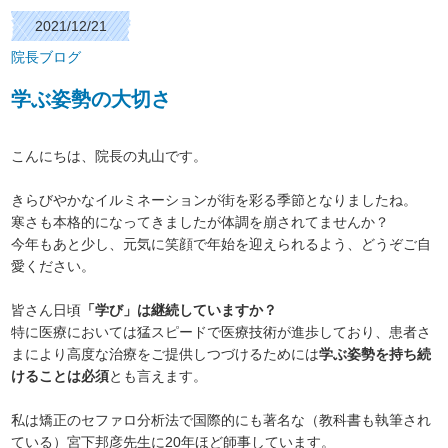
2021/12/21
院長ブログ
学ぶ姿勢の大切さ
こんにちは、院長の丸山です。
きらびやかなイルミネーションが街を彩る季節となりましたね。
寒さも本格的になってきましたが体調を崩されてませんか？
今年もあと少し、元気に笑顔で年始を迎えられるよう、どうぞご自
愛ください。
皆さん日頃
「学び」は継続していますか？
特に医療においては猛スピードで医療技術が進歩しており、患者さ
まにより高度な治療をご提供しつづけるためには
学ぶ姿勢を持ち続
けることは必須
とも言えます。
私は矯正のセファロ分析法で国際的にも著名な（教科書も執筆され
ている）宮下邦彦先生に20年ほど師事しています。