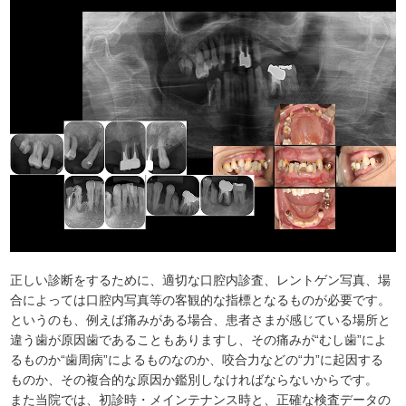
正しい診断をするために、適切な口腔内診査、レントゲン写真、場
合によっては口腔内写真等の客観的な指標となるものが必要です。
というのも、例えば痛みがある場合、患者さまが感じている場所と
違う歯が原因歯であることもありますし、その痛みが“むし歯”によ
るものか“歯周病”によるものなのか、咬合力などの“力”に起因する
ものか、その複合的な原因か鑑別しなければならないからです。
また当院では、初診時・メインテナンス時と、正確な検査データの