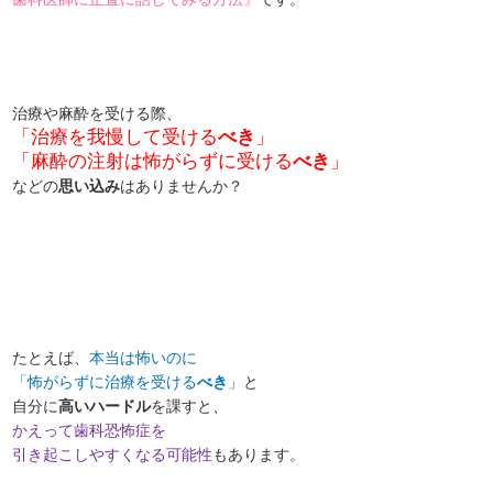
治療や麻酔を受ける際、
「治療を我慢して受ける
べき
」
「麻酔の注射は怖がらずに受ける
べき
」
などの
思い込み
はありませんか？
たとえば、
本当は怖いのに
「怖がらずに治療を受ける
べき
」
と
自分に
高いハードル
を課すと、
かえって歯科恐怖症を
引き起こしやすくなる可能性
もあります。