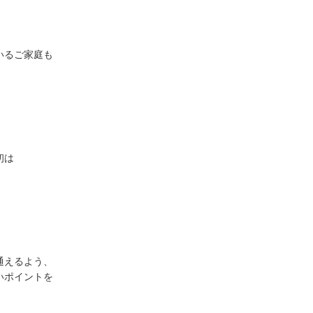
いるご家庭も
初は
通えるよう、
いポイントを