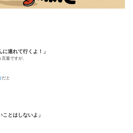
んに連れて行くよ！」
う言葉ですが、
方
だと
いことはしないよ」
、
。