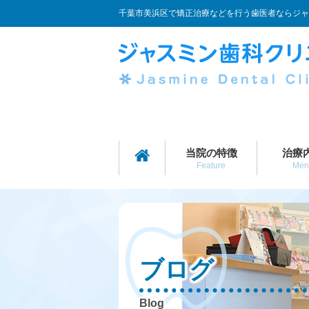
千葉市美浜区で矯正治療などを行う歯医者ならジャ
当院の特徴
治療
Feature
Men
ブログ
Blog